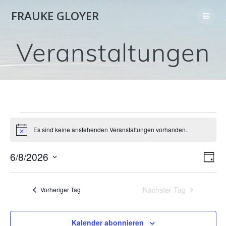
Skip
FRAUKE GLOYER
to
content
Veranstaltungen
Veranstaltungen
Es sind keine anstehenden Veranstaltungen vorhanden.
Hinweis
for
A
6/8/2026
V
Tag
Datum
e
6.
n
wählen.
r
Nächster Tag
Vorheriger Tag
s
a
August
i
n
Kalender abonnieren